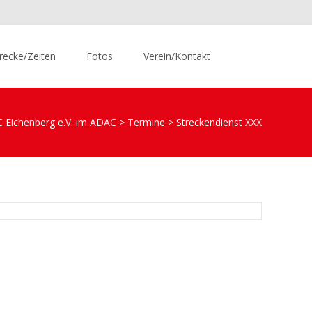
Suchen
recke/Zeiten
Fotos
Verein/Kontakt
nach:
 Eichenberg e.V. im ADAC
>
Termine
>
Streckendienst XXX