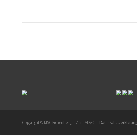
Post
navigation
Copyright © MSC Eichenberg e.V. im ADAC
Datenschutzerklärun