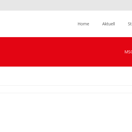
Skip
to
Home
Aktuell
St
content
MSC